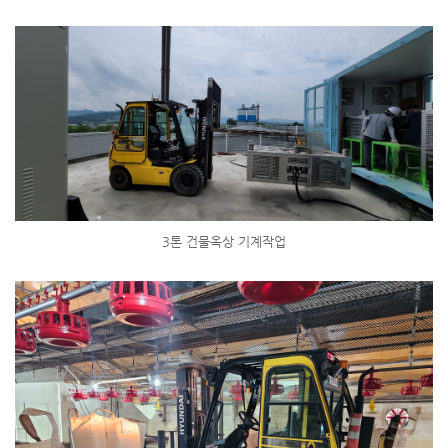
3톤 건물옥상 기계작업