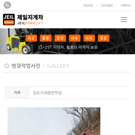
Home
Contact
Admin
괴산
증평
진천
내수
사리
청안
3T~25T 지게차, 휠로더 지게차 보유
현장작업사진
GALLERY
제목
임도자재운반작업