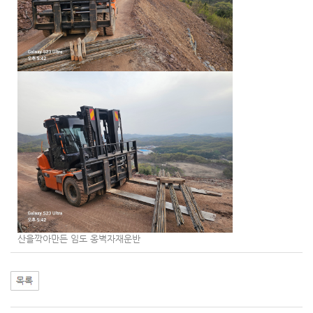
산을깍아만든 임도 옹벽자재운반