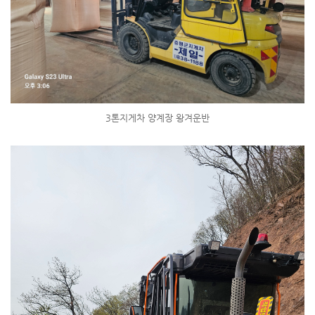
3톤지게차 양계장 왕겨운반