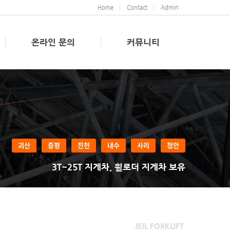
Home
Contact
Admin
온라인 문의
커뮤니티
괴산
증평
진천
내수
사리
청안
3T~25T 지게차, 휠로더 지게차 보유
JEIL FORKLIFT