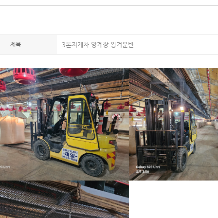
제목
3톤지게차 양계장 왕겨운반