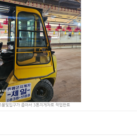
조물및입구가 좁아서 3톤지게차로 작업완료