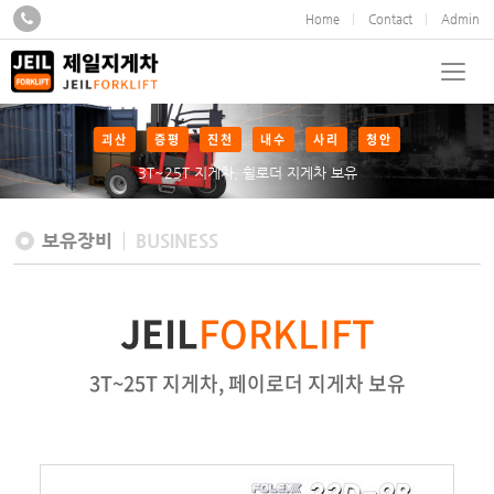
Home
Contact
Admin
괴산
증평
진천
내수
사리
청안
3T~25T 지게차, 휠로더 지게차 보유
보유장비
BUSINESS
JEIL
FORKLIFT
3T~25T 지게차, 페이로더 지게차 보유