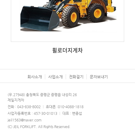
휠로더지게차
회사소개
사업소개
전화걸기
문자보내기
(우.27948) 충청북도 증평군 증평읍 내성리 26
제일지게차
전화 : 043-838-8002
|
휴대폰 :010-4088-1818
사업자등록번호 : 457-30-01013
|
대표 : 변중섭
jeil1563@naver.com
(C) JEIL FORKLIFT. All Rights Reserved.